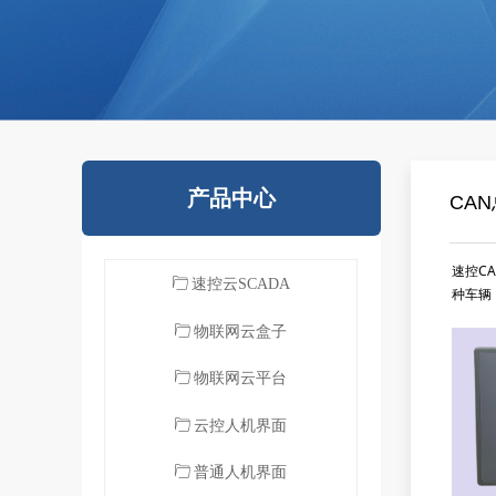
产品中心
CA
速控C
ꄁ
速控云SCADA
种车辆
ꄁ
物联网云盒子
ꄁ
物联网云平台
ꄁ
云控人机界面
ꄁ
普通人机界面