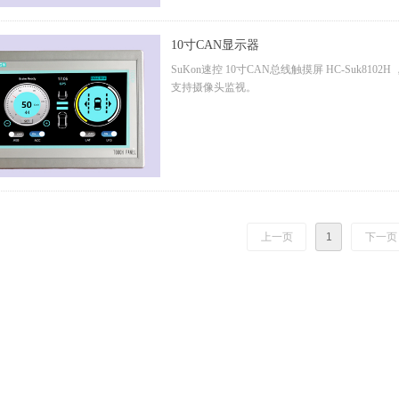
10寸CAN显示器
SuKon速控 10寸CAN总线触摸屏 HC-Suk8102H
支持摄像头监视。
上一页
1
下一页