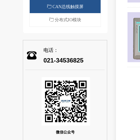
ꄁ
CAN总线触摸屏
ꄁ
分布式IO模块
电话：
021-34536825
微信公众号